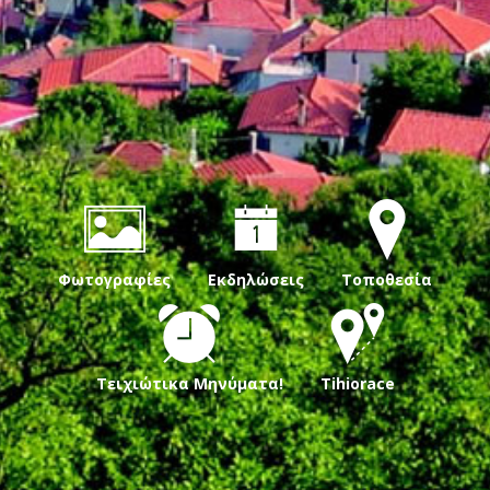
Φωτογραφίες
Εκδηλώσεις
Τοποθεσία
Τειχιώτικα Μηνύματα!
Tihiorace