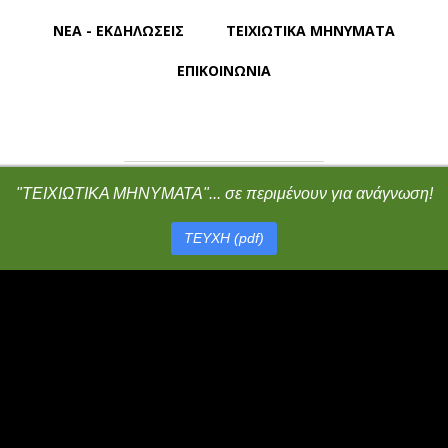
ΝΕΑ - ΕΚΔΗΛΩΣΕΙΣ
ΤΕΙΧΙΩΤΙΚΑ ΜΗΝΥΜΑΤΑ
ΕΠΙΚΟΙΝΩΝΙΑ
"ΤΕΙΧΙΩΤΙΚΑ ΜΗΝΥΜΑΤΑ"... σε περιμένουν για ανάγνωση!
Γίνε μέλος στην ομάδα μας
στο
facebook.com/groups/tihio
ΤΕΥΧΗ (pdf)