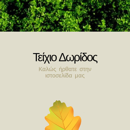
Τείχιο Δωρίδος
Καλώς ήρθατε στην
ιστοσελίδα μας