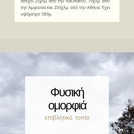
απέχει 25χλμ. από την Ναύπακτο, 79χλμ. από
την Άμφισσα και 250χλμ. από την Αθήνα. Έχει
υψόμετρο 580μ.
Φυσική
ομορφιά
επιβλητικό τοπίο