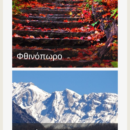
Φθινόπωρο