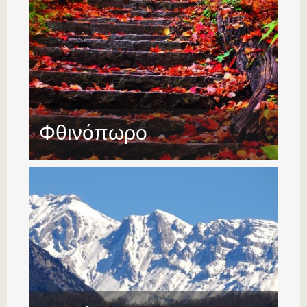
Φθινόπωρο